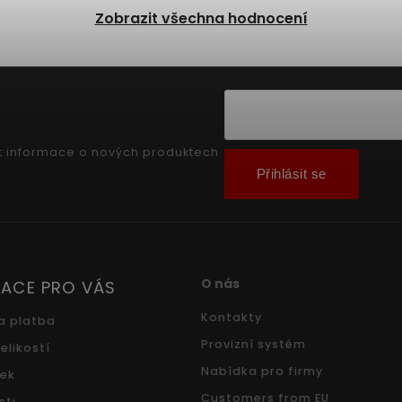
Zobrazit všechna hodnocení
t informace o nových produktech
Přihlásit se
O nás
ACE PRO VÁS
Kontakty
a platba
Provizní systém
elikostí
Nabídka pro firmy
ček
Customers from EU
sti