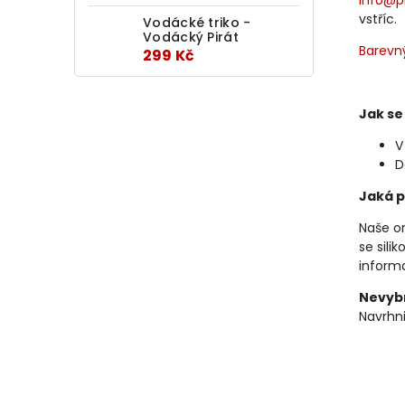
info@p
vstříc.
Vodácké triko -
Vodácký Pirát
Barevný
299 Kč
Jak se
V
D
Jaká p
Naše or
se sili
informa
Nevybr
Navrhni