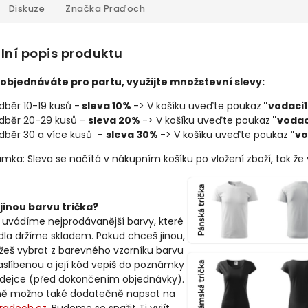
Diskuze
Značka
Praďoch
lní popis produktu
objednáváte pro partu, využijte množstevní slevy:
dběr 10-19 kusů -
sleva 10%
-> V košíku uveďte poukaz
"vodaci1
dběr 20-29 kusů -
sleva 20%
-> V košíku uveďte poukaz
"vodac
dběr 30 a více kusů -
sleva 30%
-> V košíku uveďte poukaz
"vo
mka: Sleva se načítá v nákupním košíku po vložení zboží, tak že
jinou barvu trička?
 uvádíme nejprodávanější barvy, které
idla držíme skladem. Pokud chceš jinou,
žeš vybrat z barevného vzorníku barvu
slíbenou a její kód vepiš do poznámky
odejce (před dokončením objednávky).
ně možno také dodatečně napsat na