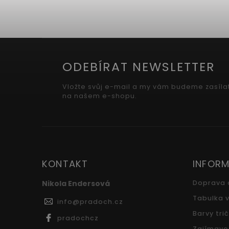
ODEBÍRAT NEWSLETTER
Vložte svůj e-mail a my vám budeme zasíla
na našem e-shopu.
KONTAKT
INFORM
Nikola Endersová
Doprava 
Tabulka v
info
@
pradoch.cz
Barvy tri
pradochcz
Zajímavo