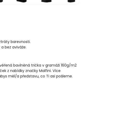
ztráty barevnosti.
 a bez aviváže.
rověřená bavlněná trička v gramáži 160g/m2
ček z nabídky značky Malfini. Více
 abys měl/a představu, co Ti asi pošleme.