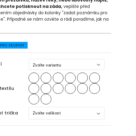
ní přezdívku, název řeky, nebo libovolný nápis,
chcete potisknout na záda,
vepište před
ením objednávky do kolonky "zadat poznámku pro
e". Případně se nám ozvěte a rádi poradíme, jak na
 PRO SKUPINY
í
textilu
st trička