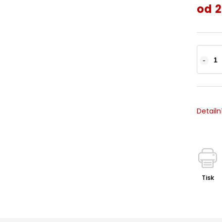
od
2
Detailn
Tisk