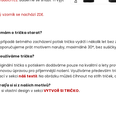
radoch.cz
. Budeme se snažit Ti vyjít
 vzorník se nachází ZDE.
 mám o trička starat?
 případě šetrného zacházení potisk trička vydrží i několik let bez 
oporučujeme prát motivem naruby, maximálně 30°, bez sušičky
oužíváme trička?
iginální trička s potiskem dodáváme pouze na kvalitní a lety p
konovou úpravou pro příjemnější nošení. Využíváme především tri
cí v sekci
náš textil
. Na obrázku můžeš číhnout na střih triček,
al/a si si z našich motivů?
 si vlastní design v sekci
VYTVOŘ SI TRIČKO
.