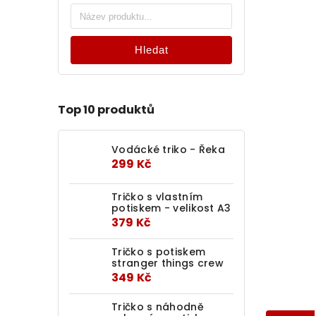
Hledat
Top 10 produktů
Vodácké triko - Řeka
299 Kč
Tričko s vlastním
potiskem - velikost A3
379 Kč
Tričko s potiskem
stranger things crew
349 Kč
Tričko s náhodně