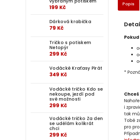
vybraným potiskem
Popis
199 Kč
Dárková krabička
Detai
79 Kč
Pokud 
Tričko s potiskem
Netopýr
o
299 Kč
o
o
Vodácké Kraťasy Pirát
* Pozná
349 Kč
Vodácké tričko Kdo se
nekoupe, jezdí pod
Chceš 
své možnosti
Nahoře
299 Kč
i zprav
tak mů
Vodácké tričko Za den
Tobě za
se udělám kolikrát
pro pr
chci
Případ
299 Kč