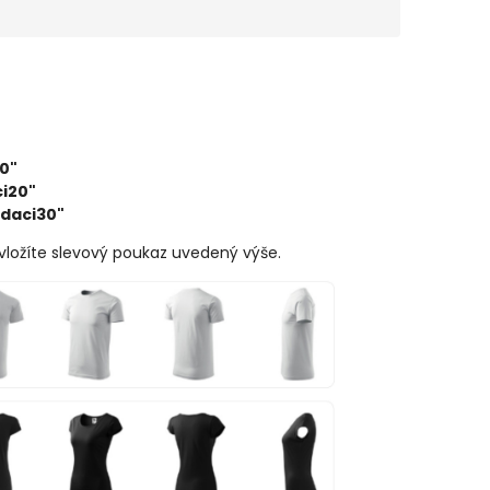
0"
i20"
daci30"
 vložíte slevový poukaz uvedený výše.