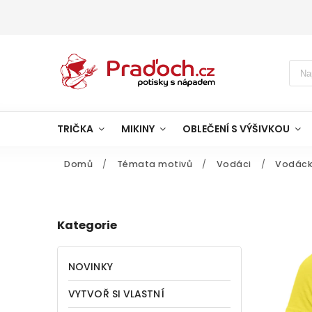
TRIČKA
MIKINY
OBLEČENÍ S VÝŠIVKOU
Domů
/
Témata motivů
/
Vodáci
/
Vodácké
Kategorie
NOVINKY
VYTVOŘ SI VLASTNÍ