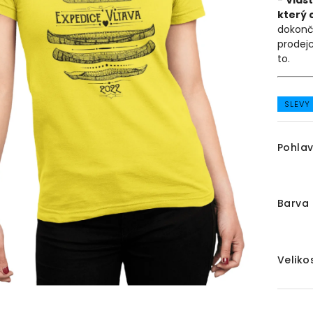
-
Vlast
který 
dokonč
prodejc
to.
SLEVY
Pohlav
Barva 
Veliko