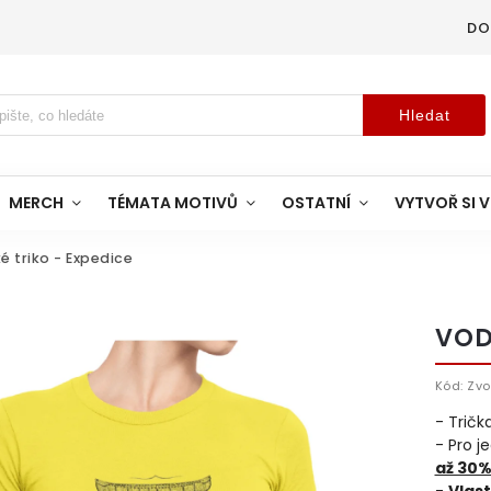
DO
Hledat
MERCH
TÉMATA MOTIVŮ
OSTATNÍ
VYTVOŘ SI V
 triko - Expedice
VOD
Kód:
Zvo
- Trič
- Pro j
až 30%