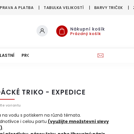
PRAVA A PLATBA
TABULKA VELIKOSTÍ
BARVY TRIČEK
Nákupní košík
Prázdný košík
LASTNÍ
PRO FIRMY & SPOLKY
ÁCKÉ TRIKO - EXPEDICE
lte variantu
ka na vodu s potiskem na různá témata.
ednotlivce i celou partu
(využijte množstevní slevy
)
.